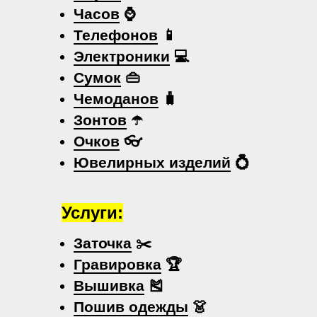
Часов
⌚
Телефонов
📱
Электроники
💻
Сумок
👜
Чемоданов
🧳
Зонтов
☂️
Очков
👓
Ювелирных изделий
💍
Услуги:
Заточка
✂️
Гравировка
🏆
Вышивка
🎽
Пошив одежды
👗