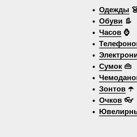
Одежды

Обуви
👢
Часов
⌚
Телефоно
Электрон
Сумок
👜
Чемодано
Зонтов
☂️
Очков
👓
Ювелирны