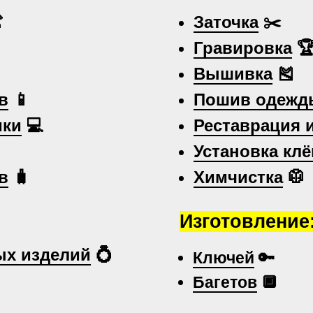

Заточка
✂️
Гравировка

Вышивка
🎽
в
📱
Пошив одежд
ики
💻
Реставрация 
Установка клё
в
🧳
Химчистка
🥼
Изготовление
х изделий
💍
Ключей
🔑
Багетов
🔲