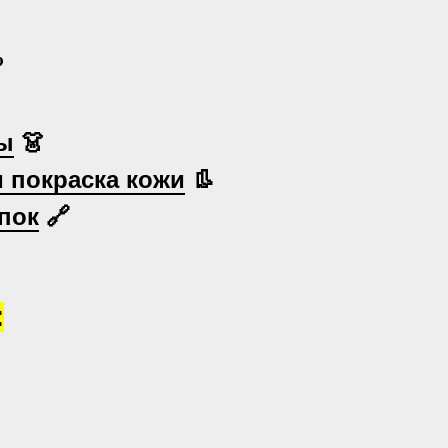

ы
👗
и покраска кожи
👢
пок
🔗
: