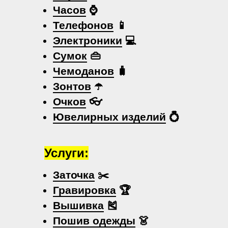
Часов
⌚
Телефонов
📱
Электроники
💻
Сумок
👜
Чемоданов
🧳
Зонтов
☂️
Очков
👓
Ювелирных изделий
💍
Услуги:
Заточка
✂️
Гравировка
🏆
Вышивка
🎽
Пошив одежды
👗