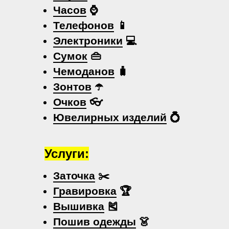
Часов
⌚
Телефонов
📱
Электроники
💻
Сумок
👜
Чемоданов
🧳
Зонтов
☂️
Очков
👓
Ювелирных изделий
💍
Услуги:
Заточка
✂️
Гравировка
🏆
Вышивка
🎽
Пошив одежды
👗