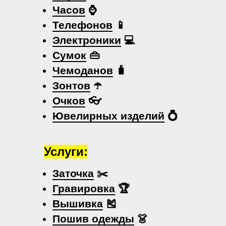
Часов
⌚
Телефонов
📱
Электроники
💻
Сумок
👜
Чемоданов
🧳
Зонтов
☂️
Очков
👓
Ювелирных изделий
💍
Услуги:
Заточка
✂️
Гравировка
🏆
Вышивка
🎽
Пошив одежды
👗