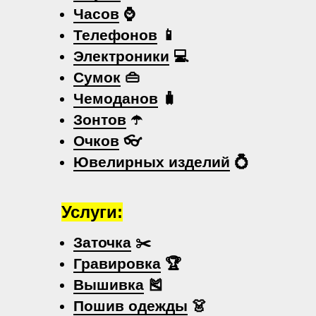
Часов
⌚
Телефонов
📱
Электроники
💻
Сумок
👜
Чемоданов
🧳
Зонтов
☂️
Очков
👓
Ювелирных изделий
💍
Услуги:
Заточка
✂️
Гравировка
🏆
Вышивка
🎽
Пошив одежды
👗