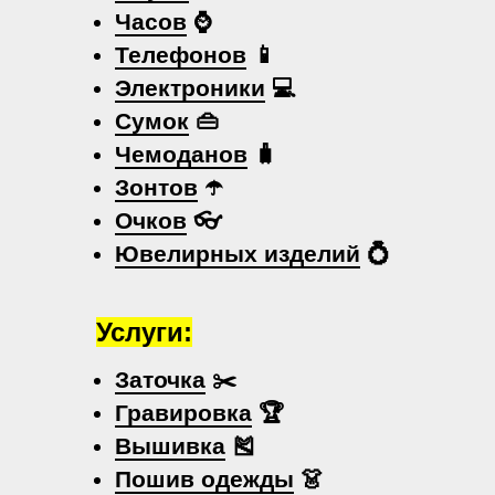
Часов
⌚
Телефонов
📱
Электроники
💻
Сумок
👜
Чемоданов
🧳
Зонтов
☂️
Очков
👓
Ювелирных изделий
💍
Услуги:
Заточка
✂️
Гравировка
🏆
Вышивка
🎽
Пошив одежды
👗