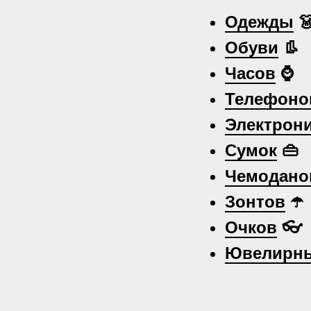
Одежды

Обуви
👢
Часов
⌚
Телефоно
Электрон
Сумок
👜
Чемодано
Зонтов
☂️
Очков
👓
Ювелирны