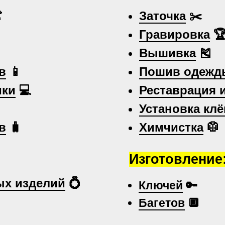

Заточка
✂️
Гравировка

Вышивка
🎽
в
📱
Пошив одежд
ики
💻
Реставрация 
Установка клё
в
🧳
Химчистка
🥼
Изготовление
х изделий
💍
Ключей
🔑
Багетов
🔲