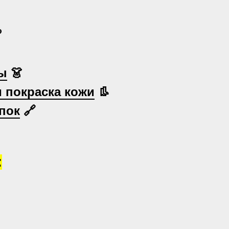

ы
👗
и покраска кожи
👢
пок
🔗
: