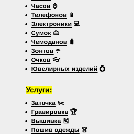
Часов
⌚
Телефонов
📱
Электроники
💻
Сумок
👜
Чемоданов
🧳
Зонтов
☂️
Очков
👓
Ювелирных изделий
💍
Услуги:
Заточка
✂️
Гравировка
🏆
Вышивка
🎽
Пошив одежды
👗