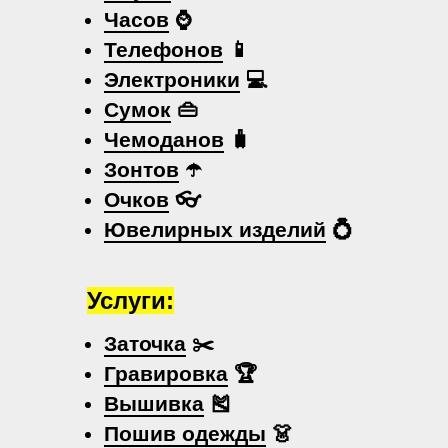
Часов
⌚
Телефонов
📱
Электроники
💻
Сумок
👜
Чемоданов
🧳
Зонтов
☂️
Очков
👓
Ювелирных изделий
💍
Услуги:
Заточка
✂️
Гравировка
🏆
Вышивка
🎽
Пошив одежды
👗