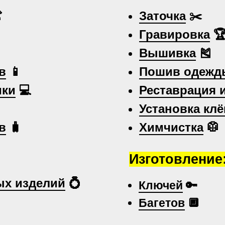

Заточка
✂️
Гравировка

Вышивка
🎽
в
📱
Пошив одежд
ики
💻
Реставрация 
Установка клё
в
🧳
Химчистка
🥼
Изготовление
х изделий
💍
Ключей
🔑
Багетов
🔲