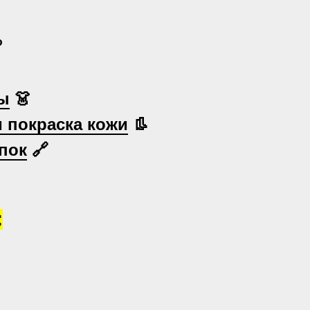

ы
👗
и покраска кожи
👢
пок
🔗
: