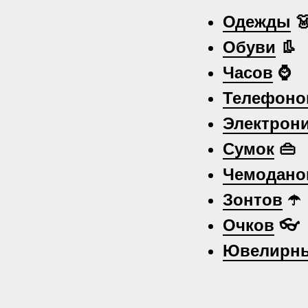
Одежды

Обуви
👢
Часов
⌚
Телефоно
Электрон
Сумок
👜
Чемодано
Зонтов
☂️
Очков
👓
Ювелирны