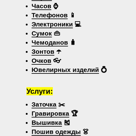
Часов
⌚
Телефонов
📱
Электроники
💻
Сумок
👜
Чемоданов
🧳
Зонтов
☂️
Очков
👓
Ювелирных изделий
💍
Услуги:
Заточка
✂️
Гравировка
🏆
Вышивка
🎽
Пошив одежды
👗