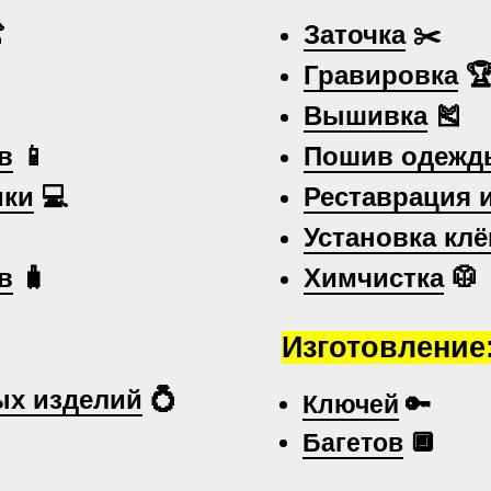

Заточка
✂️
Гравировка

Вышивка
🎽
в
📱
Пошив одежд
ики
💻
Реставрация 
Установка клё
в
🧳
Химчистка
🥼
Изготовление
х изделий
💍
Ключей
🔑
Багетов
🔲