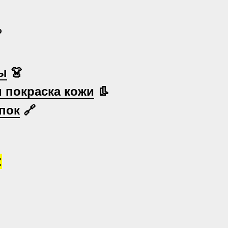

ы
👗
и покраска кожи
👢
пок
🔗
: