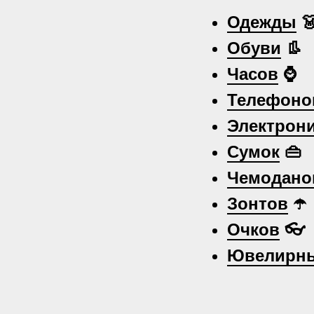
Одежды

Обуви
👢
Часов
⌚
Телефоно
Электрон
Сумок
👜
Чемодано
Зонтов
☂️
Очков
👓
Ювелирны