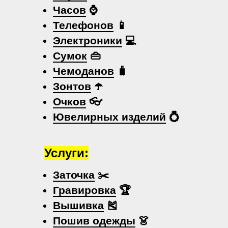
Часов
⌚
Телефонов
📱
Электроники
💻
Сумок
👜
Чемоданов
🧳
Зонтов
☂️
Очков
👓
Ювелирных изделий
💍
Услуги:
Заточка
✂️
Гравировка
🏆
Вышивка
🎽
Пошив одежды
👗