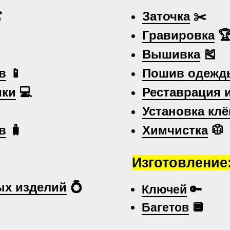

Заточка
✂️
Гравировка

Вышивка
🎽
в
📱
Пошив одежд
ики
💻
Реставрация 
Установка клё
в
🧳
Химчистка
🥼
Изготовление
х изделий
💍
Ключей
🔑
Багетов
🔲