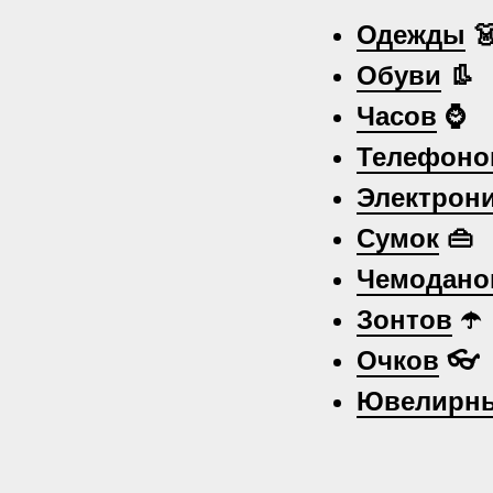
Одежды

Обуви
👢
Часов
⌚
Телефоно
Электрон
Сумок
👜
Чемодано
Зонтов
☂️
Очков
👓
Ювелирны