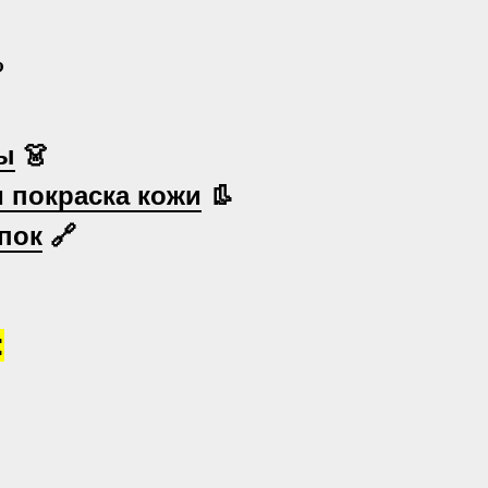

ы
👗
и покраска кожи
👢
пок
🔗
: