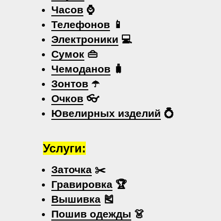
Часов
⌚
Телефонов
📱
Электроники
💻
Сумок
👜
Чемоданов
🧳
Зонтов
☂️
Очков
👓
Ювелирных изделий
💍
Услуги:
Заточка
✂️
Гравировка
🏆
Вышивка
🎽
Пошив одежды
👗