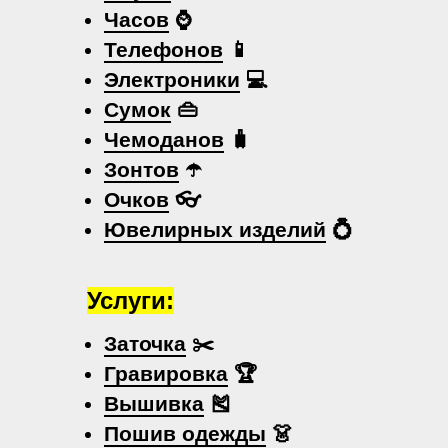
Часов
⌚
Телефонов
📱
Электроники
💻
Сумок
👜
Чемоданов
🧳
Зонтов
☂️
Очков
👓
Ювелирных изделий
💍
Услуги:
Заточка
✂️
Гравировка
🏆
Вышивка
🎽
Пошив одежды
👗