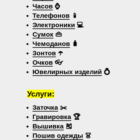
Часов
⌚
Телефонов
📱
Электроники
💻
Сумок
👜
Чемоданов
🧳
Зонтов
☂️
Очков
👓
Ювелирных изделий
💍
Услуги:
Заточка
✂️
Гравировка
🏆
Вышивка
🎽
Пошив одежды
👗