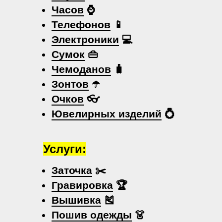
Часов
⌚
Телефонов
📱
Электроники
💻
Сумок
👜
Чемоданов
🧳
Зонтов
☂️
Очков
👓
Ювелирных изделий
💍
Услуги:
Заточка
✂️
Гравировка
🏆
Вышивка
🎽
Пошив одежды
👗