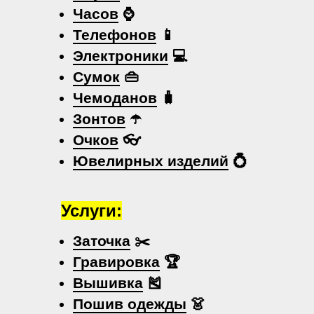
Часов
⌚
Телефонов
📱
Электроники
💻
Сумок
👜
Чемоданов
🧳
Зонтов
☂️
Очков
👓
Ювелирных изделий
💍
Услуги:
Заточка
✂️
Гравировка
🏆
Вышивка
🎽
Пошив одежды
👗