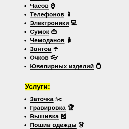
Часов
⌚
Телефонов
📱
Электроники
💻
Сумок
👜
Чемоданов
🧳
Зонтов
☂️
Очков
👓
Ювелирных изделий
💍
Услуги:
Заточка
✂️
Гравировка
🏆
Вышивка
🎽
Пошив одежды
👗