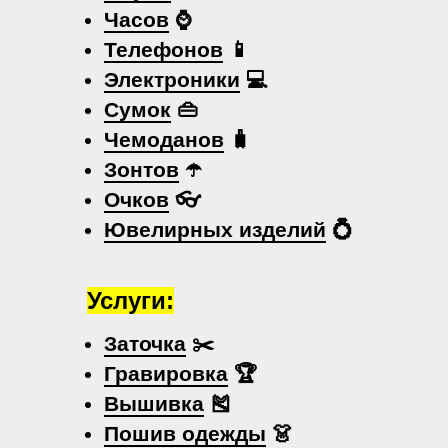
Часов
⌚
Телефонов
📱
Электроники
💻
Сумок
👜
Чемоданов
🧳
Зонтов
☂️
Очков
👓
Ювелирных изделий
💍
Услуги:
Заточка
✂️
Гравировка
🏆
Вышивка
🎽
Пошив одежды
👗