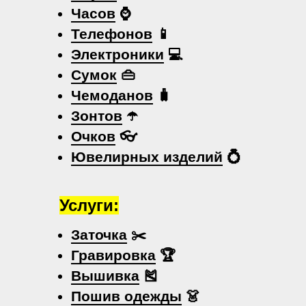
Часов
⌚
Телефонов
📱
Электроники
💻
Сумок
👜
Чемоданов
🧳
Зонтов
☂️
Очков
👓
Ювелирных изделий
💍
Услуги:
Заточка
✂️
Гравировка
🏆
Вышивка
🎽
Пошив одежды
👗