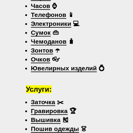
Часов
⌚
Телефонов
📱
Электроники
💻
Сумок
👜
Чемоданов
🧳
Зонтов
☂️
Очков
👓
Ювелирных изделий
💍
Услуги:
Заточка
✂️
Гравировка
🏆
Вышивка
🎽
Пошив одежды
👗