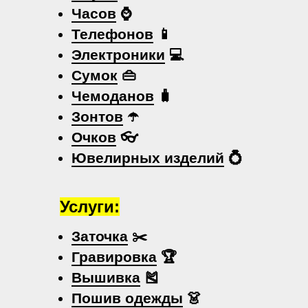
Часов
⌚
Телефонов
📱
Электроники
💻
Сумок
👜
Чемоданов
🧳
Зонтов
☂️
Очков
👓
Ювелирных изделий
💍
Услуги:
Заточка
✂️
Гравировка
🏆
Вышивка
🎽
Пошив одежды
👗