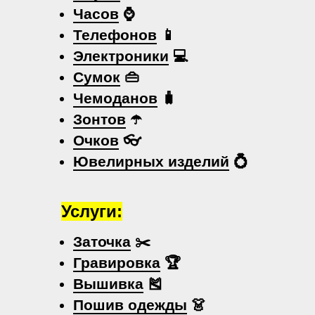
Часов
⌚
Телефонов
📱
Электроники
💻
Сумок
👜
Чемоданов
🧳
Зонтов
☂️
Очков
👓
Ювелирных изделий
💍
Услуги:
Заточка
✂️
Гравировка
🏆
Вышивка
🎽
Пошив одежды
👗