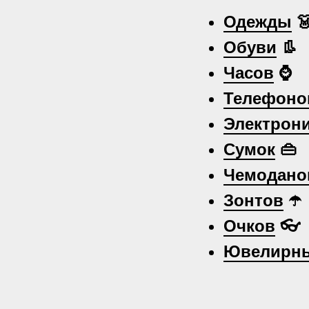
Одежды

Обуви
👢
Часов
⌚
Телефоно
Электрон
Сумок
👜
Чемодано
Зонтов
☂️
Очков
👓
Ювелирны