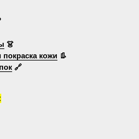

ы
👗
и покраска кожи
👢
пок
🔗
: