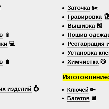

Заточка
✂️
Гравировка

Вышивка
🎽
в
📱
Пошив одежд
ики
💻
Реставрация 
Установка клё
в
🧳
Химчистка
🥼
Изготовление
х изделий
💍
Ключей
🔑
Багетов
🔲