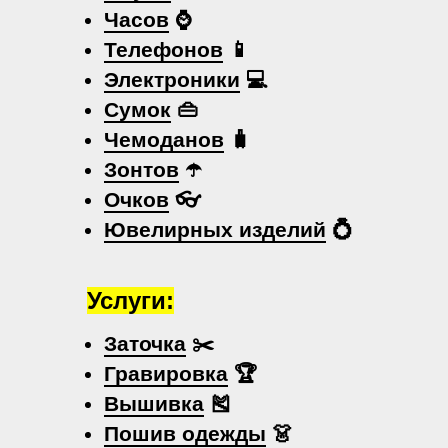
Часов
⌚
Телефонов
📱
Электроники
💻
Сумок
👜
Чемоданов
🧳
Зонтов
☂️
Очков
👓
Ювелирных изделий
💍
Услуги:
Заточка
✂️
Гравировка
🏆
Вышивка
🎽
Пошив одежды
👗