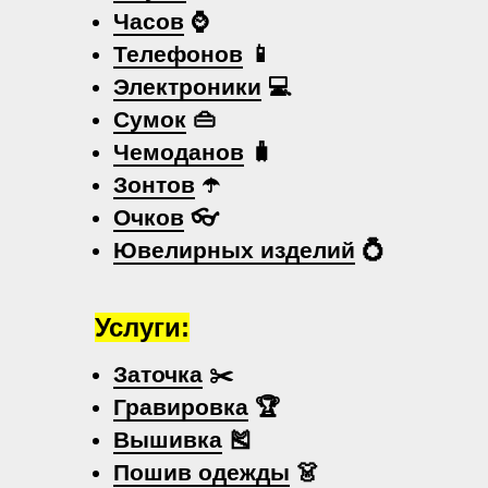
Часов
⌚
Телефонов
📱
Электроники
💻
Сумок
👜
Чемоданов
🧳
Зонтов
☂️
Очков
👓
Ювелирных изделий
💍
Услуги:
Заточка
✂️
Гравировка
🏆
Вышивка
🎽
Пошив одежды
👗