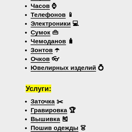
Часов
⌚
Телефонов
📱
Электроники
💻
Сумок
👜
Чемоданов
🧳
Зонтов
☂️
Очков
👓
Ювелирных изделий
💍
Услуги:
Заточка
✂️
Гравировка
🏆
Вышивка
🎽
Пошив одежды
👗