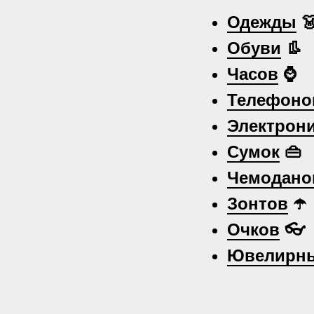
Одежды

Обуви
👢
Часов
⌚
Телефоно
Электрон
Сумок
👜
Чемодано
Зонтов
☂️
Очков
👓
Ювелирны