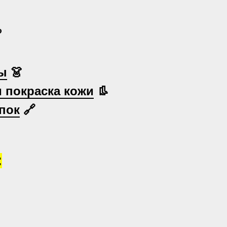

ы
👗
и покраска кожи
👢
пок
🔗
: