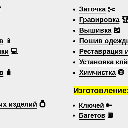

Заточка
✂️
Гравировка

Вышивка
🎽
в
📱
Пошив одежд
ики
💻
Реставрация 
Установка клё
в
🧳
Химчистка
🥼
Изготовление
х изделий
💍
Ключей
🔑
Багетов
🔲