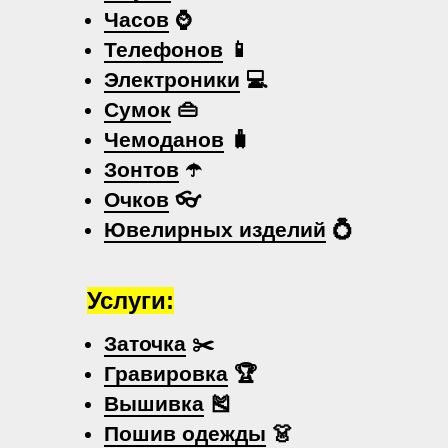
Часов
⌚
Телефонов
📱
Электроники
💻
Сумок
👜
Чемоданов
🧳
Зонтов
☂️
Очков
👓
Ювелирных изделий
💍
Услуги:
Заточка
✂️
Гравировка
🏆
Вышивка
🎽
Пошив одежды
👗