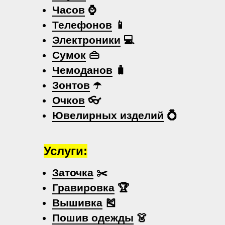
Часов
⌚
Телефонов
📱
Электроники
💻
Сумок
👜
Чемоданов
🧳
Зонтов
☂️
Очков
👓
Ювелирных изделий
💍
Услуги:
Заточка
✂️
Гравировка
🏆
Вышивка
🎽
Пошив одежды
👗