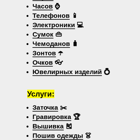
Часов
⌚
Телефонов
📱
Электроники
💻
Сумок
👜
Чемоданов
🧳
Зонтов
☂️
Очков
👓
Ювелирных изделий
💍
Услуги:
Заточка
✂️
Гравировка
🏆
Вышивка
🎽
Пошив одежды
👗