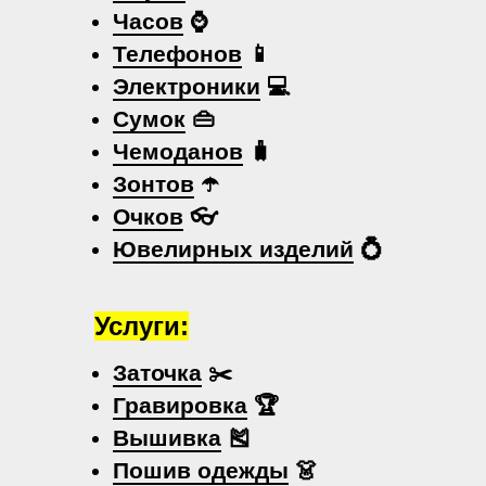
Часов
⌚
Телефонов
📱
Электроники
💻
Сумок
👜
Чемоданов
🧳
Зонтов
☂️
Очков
👓
Ювелирных изделий
💍
Услуги:
Заточка
✂️
Гравировка
🏆
Вышивка
🎽
Пошив одежды
👗