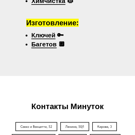
Химчистка
🥼
Изготовление:
Ключей
🔑
Багетов
🔲
Контакты Минуток
Сакко и Ванцетти, 52
Ленина, 50/1
Кирова, 3