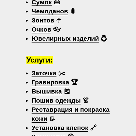
Сумок
👜
Чемоданов
🧳
Зонтов
☂️
Очков
👓
Ювелирных изделий
💍
Услуги:
Заточка
✂️
Гравировка
🏆
Вышивка
🎽
Пошив одежды
👗
Реставрация и покраска
кожи
👢
Установка клёпок
🔗