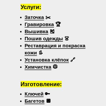
Услуги:
Заточка
✂️
Гравировка
🏆
Вышивка
🎽
Пошив одежды
👗
Реставрация и покраска
кожи
👢
Установка клёпок
🔗
Химчистка
🥼
Изготовление:
Ключей
🔑
Багетов
🔲