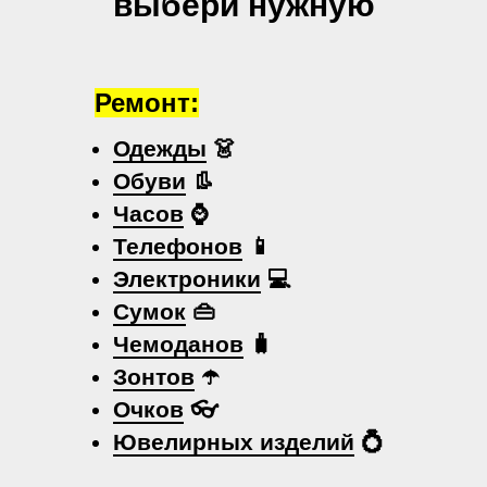
выбери нужную
Ремонт:
Одежды
👗
Обуви
👢
Часов
⌚
Телефонов
📱
Электроники
💻
Сумок
👜
Чемоданов
🧳
Зонтов
☂️
Очков
👓
Ювелирных изделий
💍