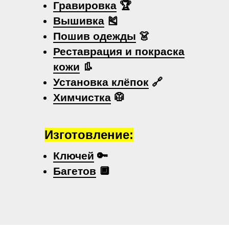
Гравировка
🏆
Вышивка
🎽
Пошив одежды
👗
Реставрация и покраска
кожи
👢
Установка клёпок
🔗
Химчистка
🥼
Изготовление:
Ключей
🔑
Багетов
🔲