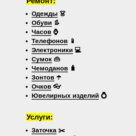
Ремонт:
Одежды
👗
Обуви
👢
Часов
⌚
Телефонов
📱
Электроники
💻
Сумок
👜
Чемоданов
🧳
Зонтов
☂️
Очков
👓
Ювелирных изделий
💍
Услуги:
Заточка
✂️